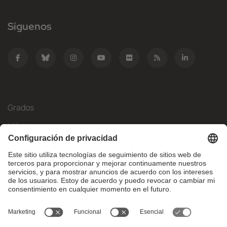
Síguenos
Grados
Másteres
Movilidad Internacional
Investigación
Empresa
La FIB
¿Qué necesitas?