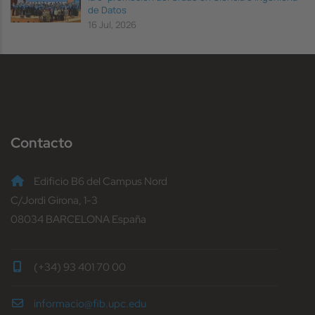
de Datos
16 Jul, 2026
Contacto
Edificio B6 del Campus Nord
C/Jordi Girona, 1-3
08034 BARCELONA España
(+34) 93 401 70 00
informacio@fib.upc.edu