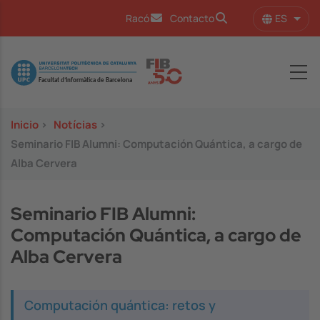
Pasar al contenido principal
ES
Racó
Contacto
Lista
Image
Inicio
>
Notícias
>
Seminario FIB Alumni: Computación Quántica, a cargo de
Alba Cervera
Seminario FIB Alumni:
Computación Quántica, a cargo de
Alba Cervera
Computación quántica: retos y