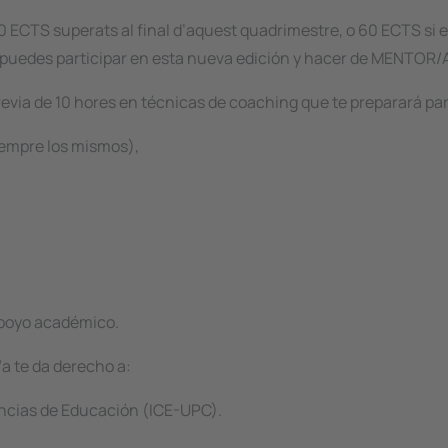
 90 ECTS superats al final d’aquest quadrimestre, o 60 ECTS si e
, puedes participar en esta nueva edición y hacer de MENTOR/
evia de 10 hores en
técnicas de coaching
que te preparará pa
siempre los mismos),
apoyo académico.
/a te da derecho a:
iencias de Educación (ICE-UPC).