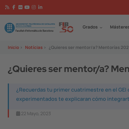
Pasar al contenido principal
Continguts
Image
Grados
Mástere
Inicio
>
Notícias
>
¿Quieres ser mentor/a? Mentorías 20
¿Quieres ser mentor/a? Me
¿Recuerdas tu primer cuatrimestre en el GEI 
experimentados te explicaran cómo integrarte 
22 Mayo, 2023
Image