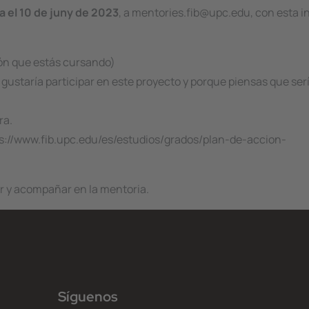
a el 10 de juny de 2023
, a mentories.fib@upc.edu, con esta 
ión que estás cursando)
 gustaría participar en este proyecto y porque piensas que ser
ra.
tps://www.fib.upc.edu/es/estudios/grados/plan-de-accion-
r y acompañar en la mentoria.
Síguenos