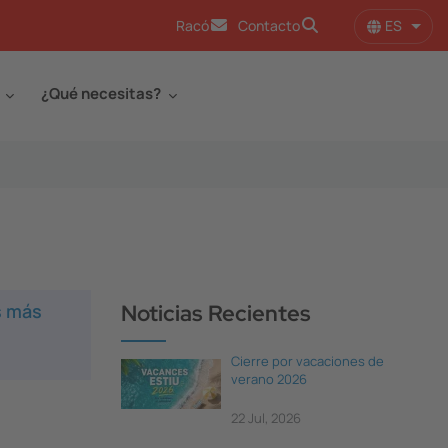
ES
Racó
Contacto
Lista
¿Qué necesitas?
s más
Noticias Recientes
Cierre por vacaciones de
verano 2026
22 Jul, 2026