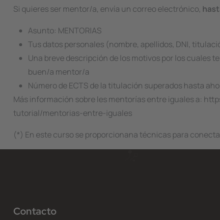
Si quieres ser mentor/a, envía un correo electrónico,
hast
Asunto: MENTORIAS
Tus datos personales (nombre, apellidos, DNI, titulac
Una breve descripción de los motivos por los cuales te
buen/a mentor/a
Número de ECTS de la titulación superados hasta aho
Más información sobre les mentorías entre iguales a: ht
tutorial/mentorias-entre-iguales
(*) En este curso se proporcionana técnicas para conecta
Contacto