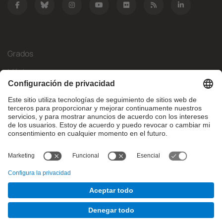
Grados
Másteres
Movilidad Internacional
Investigación
Empresa
La FIB
¿Qué necesitas?
© Facultat d'Informàtica de Barcelona - Universitat Politècnica
de Catalunya - BarcelonaTech