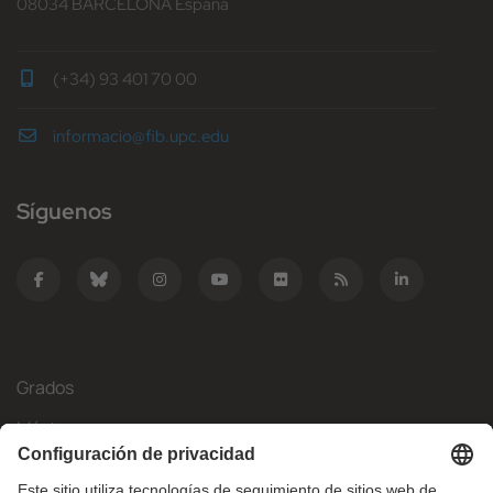
08034 BARCELONA España
(+34) 93 401 70 00
informacio@fib.upc.edu
Síguenos
Grados
Másteres
Movilidad Internacional