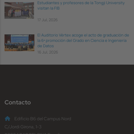
Estudiantes y profesores de la Tongji University
visitan la FIB
17 Jul, 2026
El Auditorio Vèrtex acoge el acto de graduación de
la 6ª promoción del Grado en Ciencia e Ingeniería
de Datos
16 Jul, 2026
Contacto
Edificio B6 del Campus Nord
C/Jordi Girona, 1-3