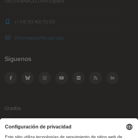
08034 BARCELONA España
(+34) 93 401 70 00
informacio@fib.upc.edu
Síguenos
Grados
Másteres
Movilidad Internacional