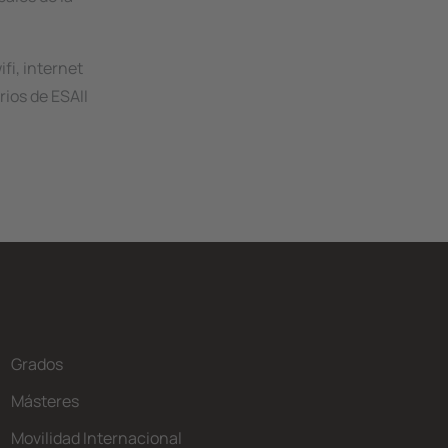
fi, internet
rios de ESAII
Grados
Másteres
Movilidad Internacional