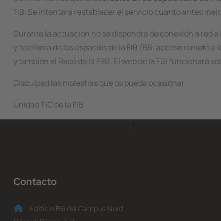
FIB. Se intentará restablecer el servicio cuanto antes mejo
Durante la actuación no se dispondrá de conexión a red a lo
y telefonía de los espacios de la FIB (B6, acceso remoto a 
y también al Racó de la FIB). El web de la FIB funcionará s
Disculpad las molestias que os pueda ocasionar.
Unidad TIC de la FIB
Contacto
Edificio B6 del Campus Nord