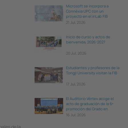
Microsoft se incorpora a
Connèxia UPC con un
proyecto en el inLab FIB
21 Jul, 2026
Inicio de curso y actos de
bienvenida, 2026-2027
20 Jul, 2026
Estudiantes y profesores de la
Tongji University visitan la FIB
17 Jul, 2026
El Auditorio Vèrtex acoge el
acto de graduación de la 6ª
promoción del Grado en
Ciencia e Ingeniería de Datos
16 Jul, 2026
pales de la