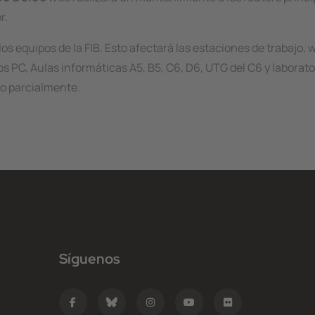
r.
s equipos de la FIB. Esto afectará las estaciones de trabajo, wi
los PC, Aulas informáticas A5, B5, C6, D6, UTG del C6 y laborato
olo parcialmente.
Síguenos