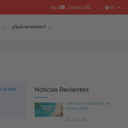
ES
Racó
Contacto
Lista
¿Qué necesitas?
 la red
Noticias Recientes
Cierre por vacaciones de
verano 2026
22 Jul, 2026