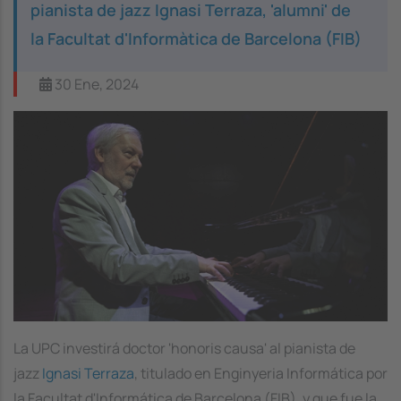
pianista de jazz Ignasi Terraza, 'alumni' de
la Facultat d'Informàtica de Barcelona (FIB)
30 Ene, 2024
Image
La UPC investirá doctor 'honoris causa' al pianista de
jazz
Ignasi Terraza
, titulado en Enginyeria Informática por
la Facultat d'Informática de Barcelona (FIB), y que fue la