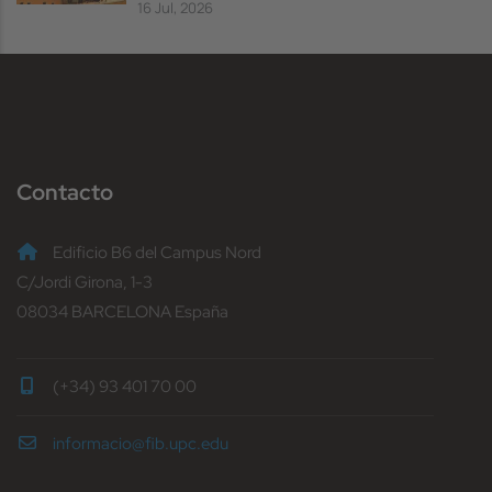
16 Jul, 2026
Contacto
Edificio B6 del Campus Nord
C/Jordi Girona, 1-3
08034 BARCELONA España
(+34) 93 401 70 00
informacio@fib.upc.edu