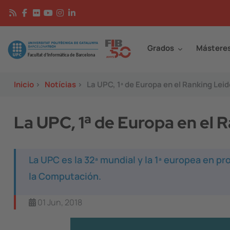
Pasar al contenido principal
Continguts
Image
Grados
Mástere
Inicio
>
Notícias
>
La UPC, 1ª de Europa en el Ranking Lei
La UPC, 1ª de Europa en el 
La UPC es la 32ª mundial y la 1ª europea en p
la Computación.
01 Jun, 2018
Image