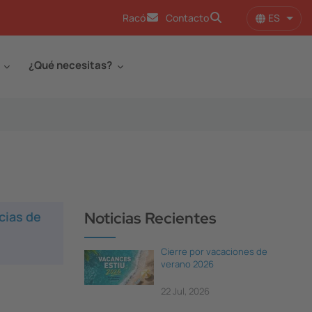
ES
Racó
Contacto
Lista
¿Qué necesitas?
cias de
Noticias Recientes
Cierre por vacaciones de
verano 2026
22 Jul, 2026