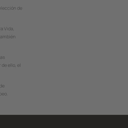
selección de
la Vida,
 también
las
de ello, el
 de
peo.