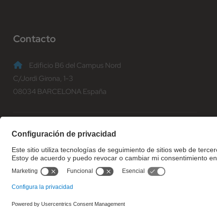
Contacto
Edificio B6 del Campus Nord
C/Jordi Girona, 1-3
08034 BARCELONA España
(+34) 93 401 70 00
informacio@fib.upc.edu
© Facultat d'Informàtica de Barcelona - Universitat Politècnica d