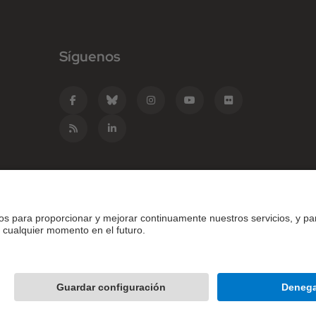
Síguenos
e Catalunya - BarcelonaTech