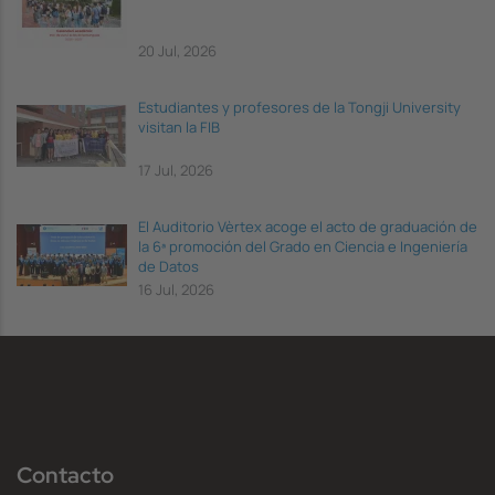
20 Jul, 2026
Estudiantes y profesores de la Tongji University
visitan la FIB
17 Jul, 2026
El Auditorio Vèrtex acoge el acto de graduación de
la 6ª promoción del Grado en Ciencia e Ingeniería
de Datos
16 Jul, 2026
Contacto