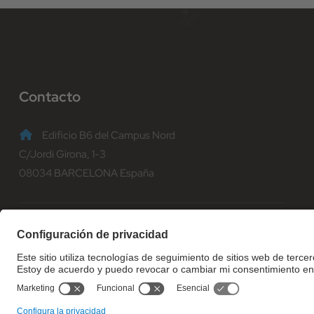
Contacto
Edificio B6 del Campus Nord
C/Jordi Girona, 1-3
08034 BARCELONA España
(+34) 93 401 70 00
informacio@fib.upc.edu