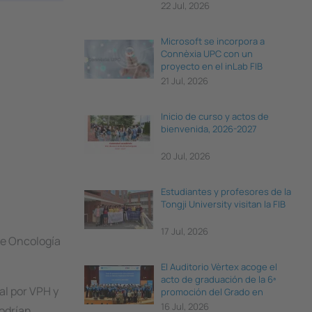
22 Jul, 2026
Microsoft se incorpora a
Connèxia UPC con un
proyecto en el inLab FIB
21 Jul, 2026
Inicio de curso y actos de
bienvenida, 2026-2027
20 Jul, 2026
Estudiantes y profesores de la
Tongji University visitan la FIB
17 Jul, 2026
de Oncología
El Auditorio Vèrtex acoge el
acto de graduación de la 6ª
al por VPH y
promoción del Grado en
Ciencia e Ingeniería de Datos
16 Jul, 2026
podrían