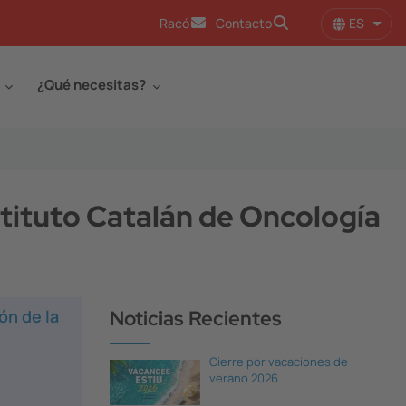
ES
Racó
Contacto
Lista
¿Qué necesitas?
stituto Catalán de Oncología
ón de la
Noticias Recientes
Cierre por vacaciones de
verano 2026