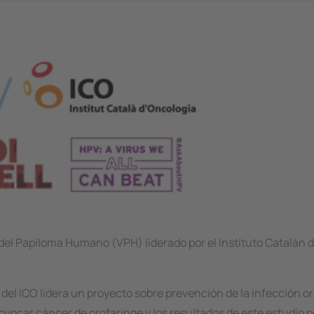
 del Papiloma Humano (VPH) liderado por el Instituto Catalán 
del ICO lidera un proyecto sobre prevención de la infección or
ovocar cáncer de orofaringe y los resultados de este estudio 