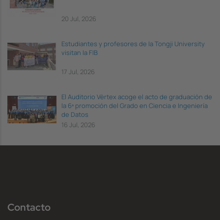
20 Jul, 2026
Estudiantes y profesores de la Tongji University
visitan la FIB
17 Jul, 2026
El Auditorio Vèrtex acoge el acto de graduación de
la 6ª promoción del Grado en Ciencia e Ingeniería
de Datos
16 Jul, 2026
Contacto