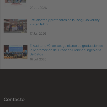
20 Jul, 2026
Estudiantes y profesores de la Tongji University
visitan la FIB
17 Jul, 2026
El Auditorio Vèrtex acoge el acto de graduación de
la 6ª promoción del Grado en Ciencia e Ingeniería
de Datos
16 Jul, 2026
Contacto