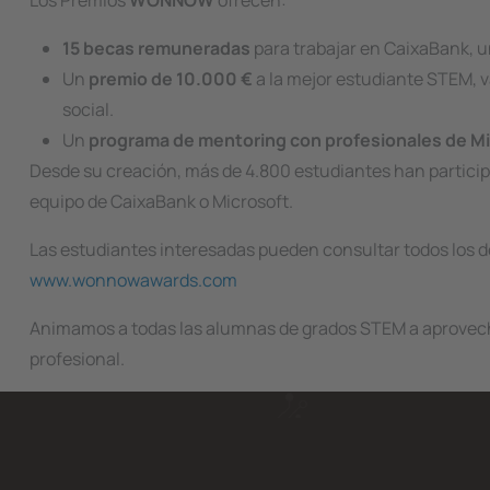
Los Premios
WONNOW
ofrecen:
15 becas remuneradas
para trabajar en CaixaBank, u
Un
premio de 10.000 €
a la mejor estudiante STEM, 
social.
Un
programa de mentoring con profesionales de Mi
Desde su creación, más de 4.800 estudiantes han partici
equipo de CaixaBank o Microsoft.
Las estudiantes interesadas pueden consultar todos los det
www.wonnowawards.com
Animamos a todas las alumnas de grados STEM a aprovech
profesional.