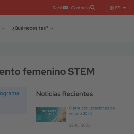
ES
Racó
Contacto
Lista
¿Qué necesitas?
alento femenino STEM
rograma
Noticias Recientes
Cierre por vacaciones de
verano 2026
22 Jul, 2026