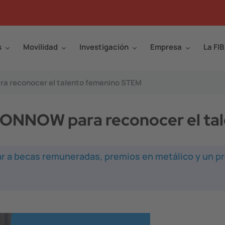
s
Movilidad
Investigación
Empresa
La FIB
ra reconocer el talento femenino STEM
s WONNOW para reconocer el t
r a becas remuneradas, premios en metálico y un p