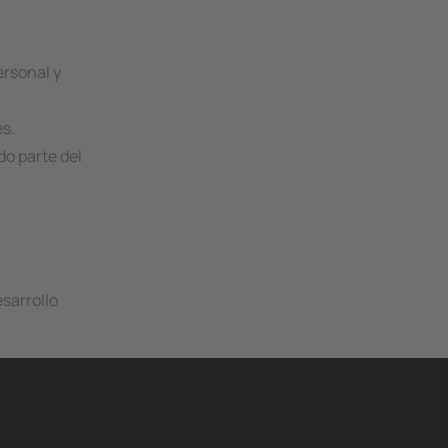
ersonal y
es.
o parte del
sarrollo