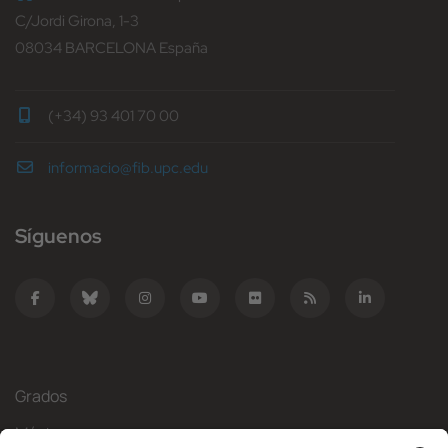
C/Jordi Girona, 1-3
08034 BARCELONA España
(+34) 93 401 70 00
informacio@fib.upc.edu
Síguenos
Grados
Másteres