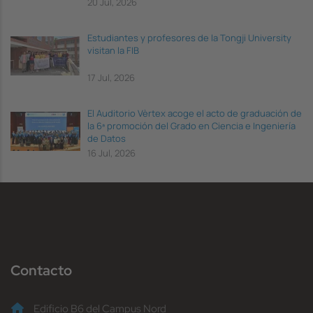
20 Jul, 2026
Estudiantes y profesores de la Tongji University
visitan la FIB
17 Jul, 2026
El Auditorio Vèrtex acoge el acto de graduación de
la 6ª promoción del Grado en Ciencia e Ingeniería
de Datos
16 Jul, 2026
Contacto
Edificio B6 del Campus Nord