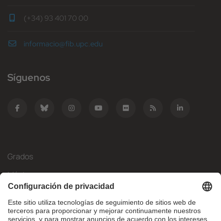
(+34) 93 401 70 00
informacio@fib.upc.edu
Síguenos
Grados
Másteres
Movilidad Internacional
Investigación