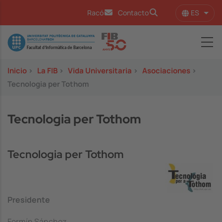
Pasar al contenido principal
ES
Racó
Contacto
Lista
Image
Inicio
>
La FIB
>
Vida Universitaria
>
Asociaciones
>
Tecnologia per Tothom
Tecnologia per Tothom
Tecnologia per Tothom
Presidente
Fermín Sánchez