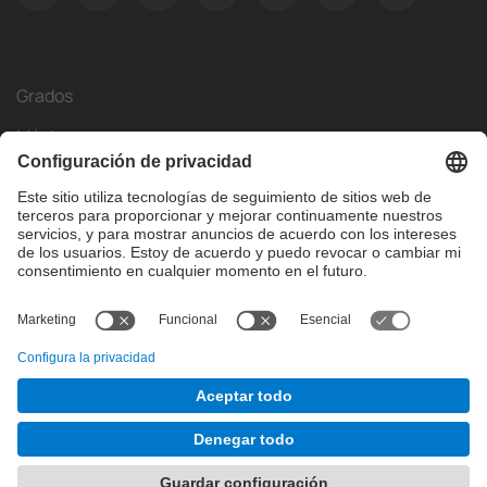
Grados
Másteres
Movilidad Internacional
Investigación
Empresa
La FIB
¿Qué necesitas?
© Facultat d'Informàtica de Barcelona - Universitat Politècnica
de Catalunya - BarcelonaTech