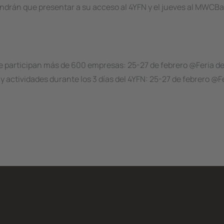
tendrán que presentar a su acceso al 4YFN y el jueves al MWCB
de participan más de 600 empresas: 25-27 de febrero @Feria de
y actividades durante los 3 días del 4YFN: 25-27 de febrero @F