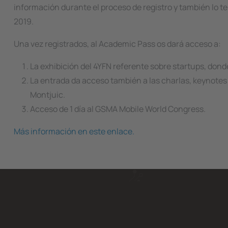
información durante el proceso de registro y también lo 
2019.
Una vez registrados, al
Academic Pass
os dará acceso a:
La exhibición del 4YFN referente sobre startups, don
La entrada da acceso también a las charlas, keynotes 
Montjuic.
Acceso de 1 día al GSMA Mobile World Congress.
Más información en este enlace.