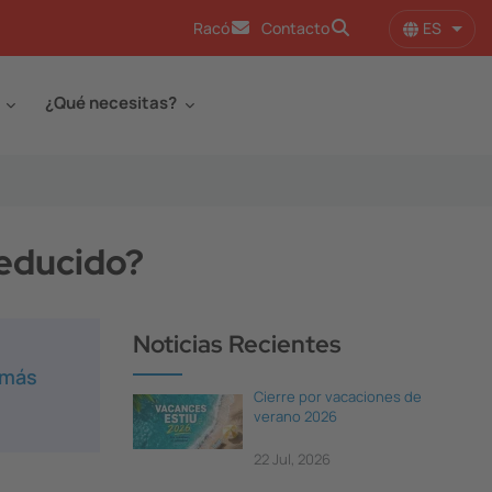
ES
Racó
Contacto
Lista
¿Qué necesitas?
reducido?
Noticias Recientes
 más
Cierre por vacaciones de
verano 2026
22 Jul, 2026