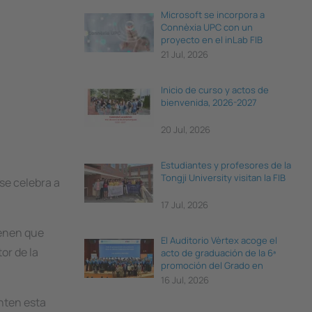
Microsoft se incorpora a
Connèxia UPC con un
proyecto en el inLab FIB
21 Jul, 2026
Inicio de curso y actos de
bienvenida, 2026-2027
20 Jul, 2026
Estudiantes y profesores de la
Tongji University visitan la FIB
se celebra a
17 Jul, 2026
ienen que
El Auditorio Vèrtex acoge el
or de la
acto de graduación de la 6ª
promoción del Grado en
Ciencia e Ingeniería de Datos
16 Jul, 2026
nten esta