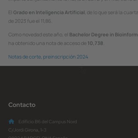
El
Grado en Inteligencia Artificial
, de lo que será la cuar
de 2023 fue el 11,86.
Como novedad este año, el
Bachelor Degree in Bioinform
ha obtenido una nota de acceso de
10,738
.
Notas de corte, preinscripción 2024
Contacto
Edificio B6 del Campus Nord
C/Jordi Girona, 1-3