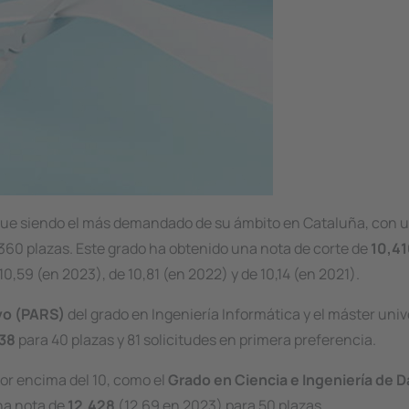
igue siendo el más demandado de su ámbito en Cataluña, con u
360 ​​plazas. Este grado ha obtenido una nota de corte de
10,4
0,59 (en 2023), de 10,81 (en 2022) y de 10,14 (en 2021).
vo (PARS)
del grado en Ingeniería Informática y el máster univ
838
para 40 plazas y 81 solicitudes en primera preferencia.
or encima del 10, como el
Grado en Ciencia e Ingeniería de 
una nota de
12,428
(12,69 en 2023) para 50 plazas.