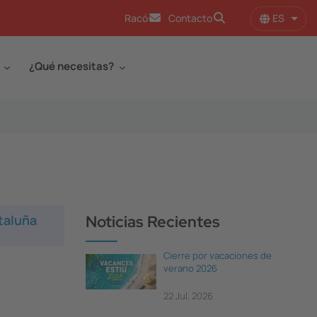
ES
Racó
Contacto
Lista
¿Qué necesitas?
taluña
Noticias Recientes
Cierre por vacaciones de
verano 2026
22 Jul, 2026