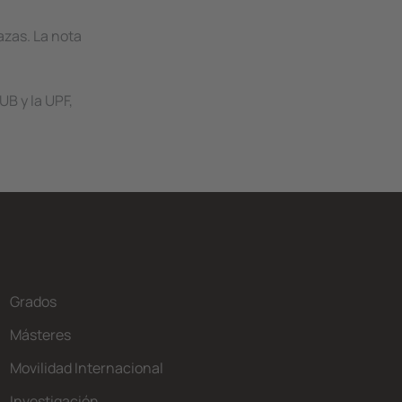
azas. La nota
 UB y la UPF,
Grados
Másteres
Movilidad Internacional
Investigación