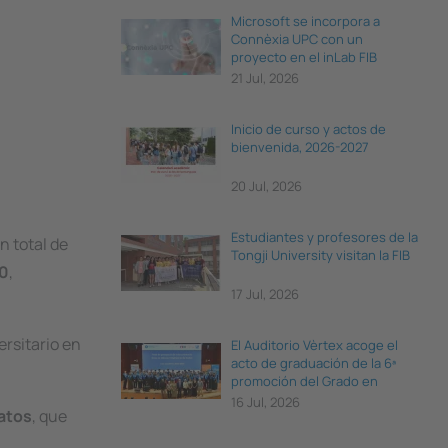
Microsoft se incorpora a
Connèxia UPC con un
proyecto en el inLab FIB
21 Jul, 2026
Inicio de curso y actos de
bienvenida, 2026-2027
20 Jul, 2026
Estudiantes y profesores de la
n total de
Tongji University visitan la FIB
10
,
17 Jul, 2026
ersitario en
El Auditorio Vèrtex acoge el
acto de graduación de la 6ª
promoción del Grado en
Ciencia e Ingeniería de Datos
16 Jul, 2026
Datos
, que