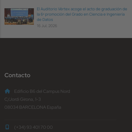
El Auditorio Vèrtex acoge el acto de graduación de
la 6ª promoción del Grado en Ciencia e Ingeniería
de Datos
16 Jul, 2026
Contacto
Edificio B6 del Campus Nord
C/Jordi Girona, 1-3
08034 BARCELONA España
(+34) 93 401 70 00