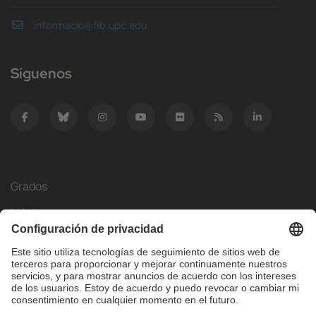
informacio@fib.upc.edu
Síguenos
Grados
Másteres
Movilidad Internacional
Investigación
Empresa