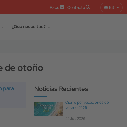
ES
Racó
Contacto
Lista
¿Qué necesitas?
e de otoño
n para
Noticias Recientes
Cierre por vacaciones de
verano 2026
22 Jul, 2026