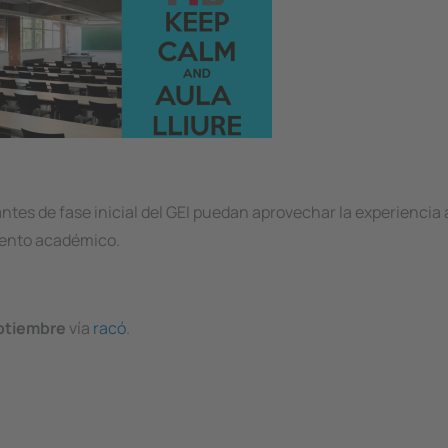
iantes de fase inicial del GEI puedan aprovechar la experienci
miento académico.
eptiembre
vía
racó
.