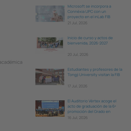
Microsoft se incorpora a
Connèxia UPC con un
proyecto en el inLab FIB
21 Jul, 2026
Inicio de curso y actos de
bienvenida, 2026-2027
20 Jul, 2026
a académica
Estudiantes y profesores de la
Tongji University visitan la FIB
17 Jul, 2026
El Auditorio Vèrtex acoge el
acto de graduación de la 6ª
promoción del Grado en
Ciencia e Ingeniería de Datos
16 Jul, 2026