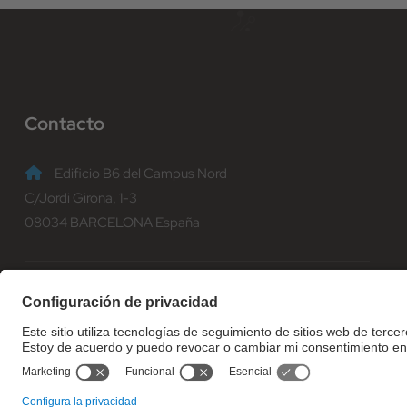
Contacto
Edificio B6 del Campus Nord
C/Jordi Girona, 1-3
08034 BARCELONA España
(+34) 93 401 70 00
informacio@fib.upc.edu