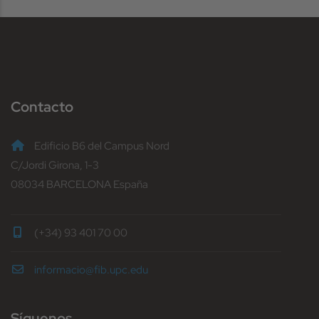
Contacto
Edificio B6 del Campus Nord
C/Jordi Girona, 1-3
08034 BARCELONA España
(+34) 93 401 70 00
informacio@fib.upc.edu
Síguenos