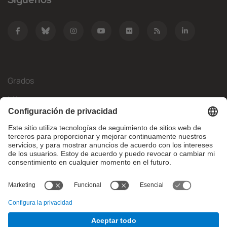
Grados
Másteres
Movilidad Internacional
Investigación
Empresa
La FIB
¿Qué necesitas?