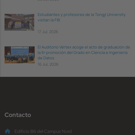
Estudiantes y profesores de la Tongji University
visitan la FIB
17 Jul, 2026
El Auditorio Vèrtex acoge el acto de graduación de
la 6ª promoción del Grado en Ciencia e Ingeniería
de Datos
16 Jul, 2026
Contacto
Edificio B6 del Campus Nord