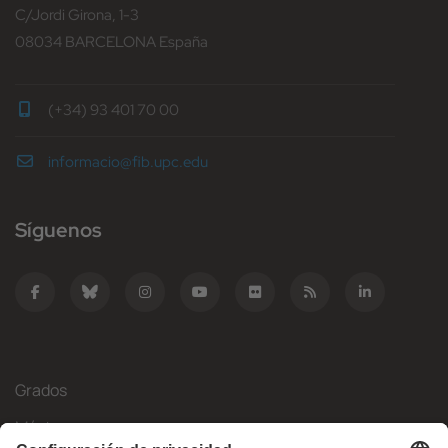
C/Jordi Girona, 1-3
08034 BARCELONA España
(+34) 93 401 70 00
informacio@fib.upc.edu
Síguenos
Grados
Másteres