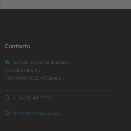
Contacto
Edificio B6 del Campus Nord
C/Jordi Girona, 1-3
08034 BARCELONA España
(+34) 93 401 70 00
informacio@fib.upc.edu