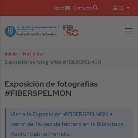
Pasar al contenido principal
ES
Racó
Contacto
Lista
Image
Inicio
>
Notícias
>
Exposición de fotografías #FIBERSPELMON
Exposición de fotografías
#FIBERSPELMON
Visita la Exposición #FIBERSPELMON a
partir del llunes de febrero en la Biblioteca
Rector Gabriel Ferraté.