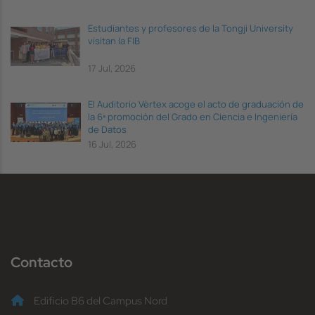
Estudiantes y profesores de la Tongji University
visitan la FIB
17 Jul, 2026
El Auditorio Vèrtex acoge el acto de graduación de
la 6ª promoción del Grado en Ciencia e Ingeniería
de Datos
16 Jul, 2026
Contacto
Edificio B6 del Campus Nord