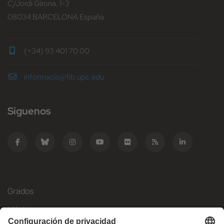
C/Jordi Girona, 1-3
08034 BARCELONA España
(+34) 93 401 70 00
informacio@fib.upc.edu
Síguenos
Grados
Másteres