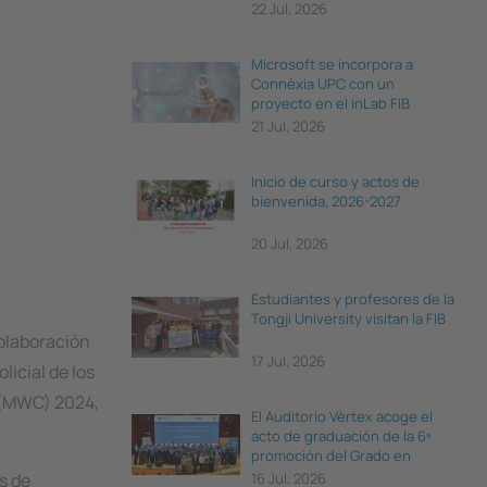
22 Jul, 2026
Microsoft se incorpora a
Connèxia UPC con un
proyecto en el inLab FIB
21 Jul, 2026
Inicio de curso y actos de
bienvenida, 2026-2027
20 Jul, 2026
Estudiantes y profesores de la
Tongji University visitan la FIB
colaboración
17 Jul, 2026
icial de los
s (MWC) 2024,
El Auditorio Vèrtex acoge el
acto de graduación de la 6ª
promoción del Grado en
Ciencia e Ingeniería de Datos
s de
16 Jul, 2026