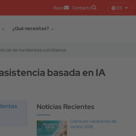
ES
Racó
Contacto
Lista
¿Qué necesitas?
licial de incidentes cotidianos
asistencia basada en IA
identes
Noticias Recientes
Cierre por vacaciones de
verano 2026