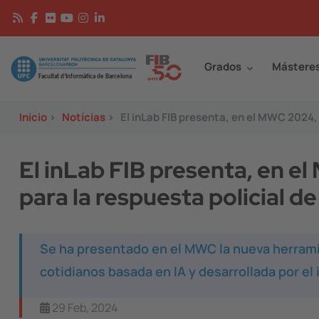
Pasar al contenido principal
Continguts
Image
Grados
Mástere
Inicio
>
Notícias
>
El inLab FIB presenta, en el MWC 2024,
El inLab FIB presenta, en e
para la respuesta policial d
Se ha presentado en el MWC la nueva herramie
cotidianos basada en IA y desarrollada por e
29 Feb, 2024