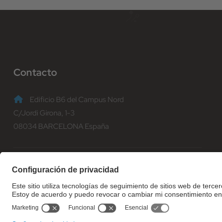
Contacto
Edificio B6 del Campus Nord
C/Jordi Girona, 1-3
08034 BARCELONA España
(+34) 93 401 70 00
informacio@fib.upc.edu