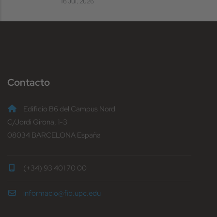
16 Jul, 2026
Contacto
Edificio B6 del Campus Nord
C/Jordi Girona, 1-3
08034 BARCELONA España
(+34) 93 401 70 00
informacio@fib.upc.edu