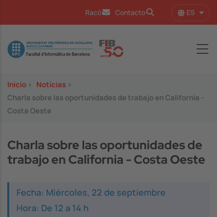
Pasar al contenido principal
ES
Racó
Contacto
Lista
Image
Inicio
>
Notícias
>
Charla sobre las oportunidades de trabajo en California -
Costa Oeste
Charla sobre las oportunidades de
trabajo en California - Costa Oeste
Fecha: Miércoles, 22 de septiembre
Hora: De 12 a 14 h