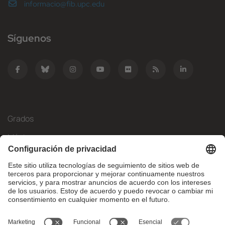
informacio@fib.upc.edu
Síguenos
Grados
Másteres
Movilidad Internacional
Investigación
Empresa
La FIB