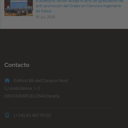
El Auditorio Vèrtex acoge el acto de graduación de
la 6ª promoción del Grado en Ciencia e Ingeniería
de Datos
16 Jul, 2026
Contacto
Edificio B6 del Campus Nord
C/Jordi Girona, 1-3
08034 BARCELONA España
(+34) 93 401 70 00