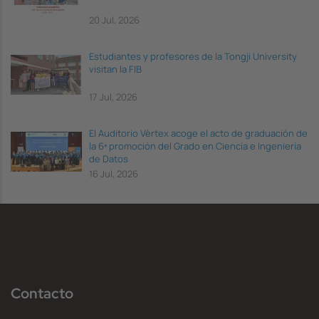
20 Jul, 2026
Estudiantes y profesores de la Tongji University
visitan la FIB
17 Jul, 2026
El Auditorio Vèrtex acoge el acto de graduación de
la 6ª promoción del Grado en Ciencia e Ingeniería
de Datos
16 Jul, 2026
Contacto