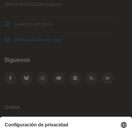
08034 BARCELONA España
(+34) 93 401 70 00
informacio@fib.upc.edu
Síguenos
Grados
Másteres
Movilidad Internacional