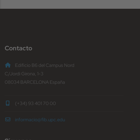
Contacto
Edificio B6 del Campus Nord
C/Jordi Girona, 1-3
08034 BARCELONA España
(+34) 93 401 70 00
informacio@fib.upc.edu