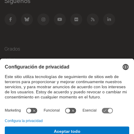
Síguenos
Grados
Másteres
Movilidad Internacional
Investigación
Empresa
La FIB
¿Qué necesitas?