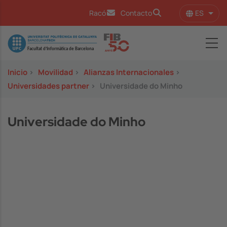
Pasar al contenido principal
ES
Racó
Contacto
Lista
Image
Inicio
>
Movilidad
>
Alianzas Internacionales
>
Universidades partner
>
Universidade do Minho
Universidade do Minho