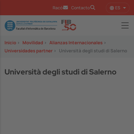
Pasar al contenido principal
ES
Racó
Contacto
Lista
Image
Inicio
>
Movilidad
>
Alianzas Internacionales
>
Universidades partner
>
Università degli studi di Salerno
Università degli studi di Salerno