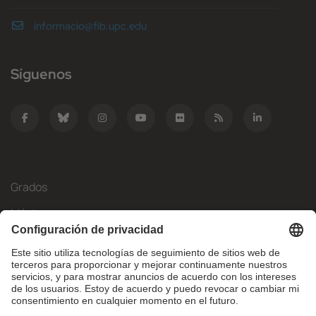
informacio@fib.upc.edu
Síguenos
Grados
Másteres
Movilidad Internacional
Investigación
Empresa