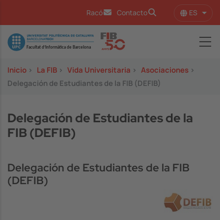
Pasar al contenido principal
ES
Racó
Contacto
Lista
Image
Inicio
>
La FIB
>
Vida Universitaria
>
Asociaciones
>
Delegación de Estudiantes de la FIB (DEFIB)
Delegación de Estudiantes de la
FIB (DEFIB)
Delegación de Estudiantes de la FIB
(DEFIB)