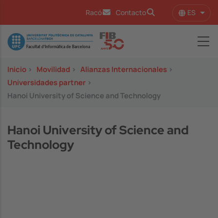
Pasar al contenido principal
ES
Racó
Contacto
Lista
Image
Inicio
>
Movilidad
>
Alianzas Internacionales
>
Universidades partner
>
Hanoi University of Science and Technology
Hanoi University of Science and
Technology