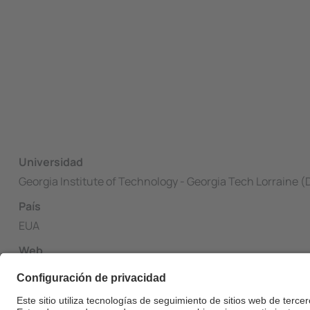
Universidad
Georgia Institute of Technology - Georgia Tech Lorraine 
País
EUA
Web
https://europe.gatech.edu/en/graduate-eligibility-apply