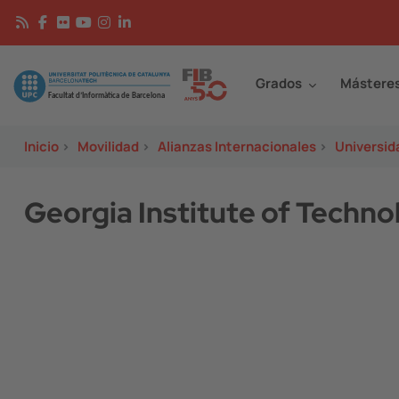
Pasar al contenido principal
Continguts
Image
Grados
Mástere
Inicio
>
Movilidad
>
Alianzas Internacionales
>
Universid
Georgia Institute of Techno