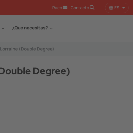
ES
Racó
Contacto
Lista
¿Qué necesitas?
 Lorraine (Double Degree)
 (Double Degree)