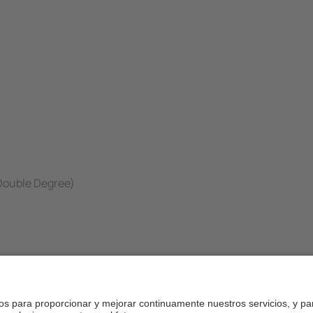
(Double Degree)
ing/new-applicants