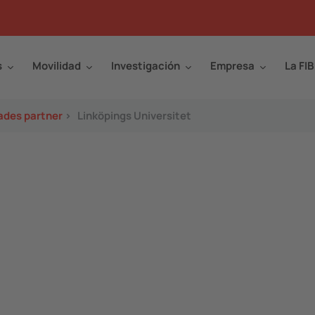
s
Movilidad
Investigación
Empresa
La FIB
ades partner
>
Linköpings Universitet