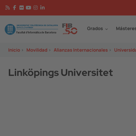
Pasar al contenido principal
Continguts
Image
Grados
Mástere
Inicio
>
Movilidad
>
Alianzas Internacionales
>
Universid
Linköpings Universitet