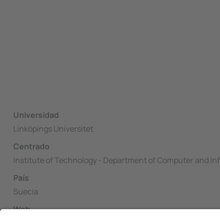
Universidad
Linköpings Universitet
Centrado
Institute of Technology - Department of Computer and In
País
Suecia
Web