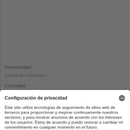
Universidad
Univerza v Mariboru
Centrado
Faculty of Electrical Engineering and Computer Science
(FERI)
País
Eslovenia