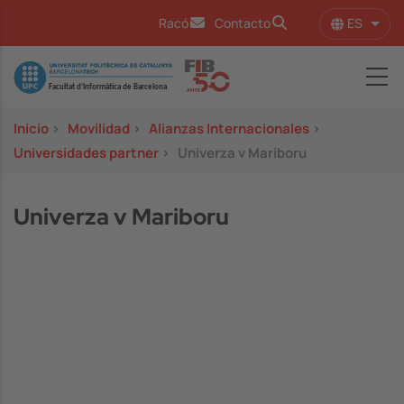
Pasar al contenido principal
ES
Racó
Contacto
Lista
Image
Inicio
>
Movilidad
>
Alianzas Internacionales
>
Universidades partner
>
Univerza v Mariboru
Univerza v Mariboru