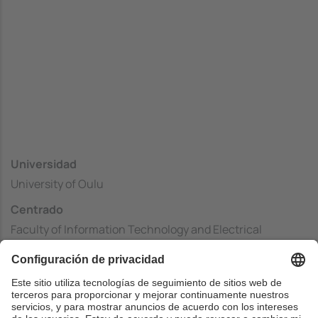
Universidad
University of Oulu
Centrado
Faculty of Information Technology and Electrical
Engineering
País
Finlandia