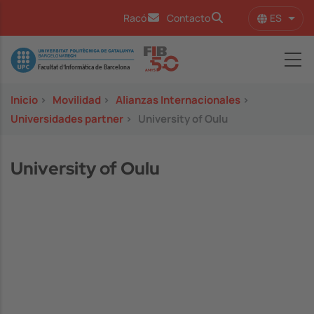
Pasar al contenido principal
ES
Racó
Contacto
Lista
Image
Inicio
>
Movilidad
>
Alianzas Internacionales
>
Universidades partner
>
University of Oulu
University of Oulu