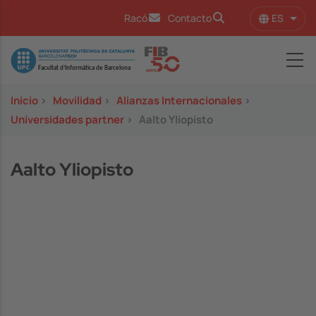
Pasar al contenido principal
ES
Racó
Contacto
Lista
Image
Inicio
>
Movilidad
>
Alianzas Internacionales
>
Universidades partner
>
Aalto Yliopisto
Aalto Yliopisto