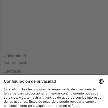
Universidad
Aalto Yliopisto
Centrado
School of Science and Technology
País
Finlandia
Web