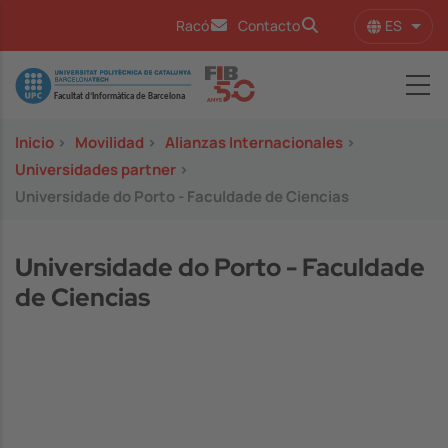
Pasar al contenido principal
ES
Racó
Contacto
Lista
Image
Inicio
>
Movilidad
>
Alianzas Internacionales
>
Universidades partner
>
Universidade do Porto - Faculdade de Ciencias
Universidade do Porto - Faculdade
de Ciencias