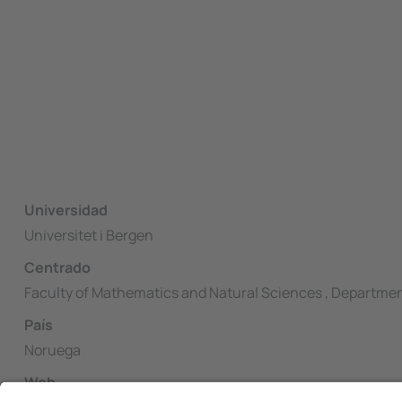
Universidad
Universitet i Bergen
Centrado
Faculty of Mathematics and Natural Sciences , Departme
País
Noruega
Web