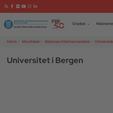
Pasar al contenido principal
Continguts
Image
Grados
Mástere
Inicio
>
Movilidad
>
Alianzas Internacionales
>
Universid
Universitet i Bergen