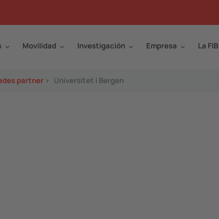
s
Movilidad
Investigación
Empresa
La FIB
ades partner
>
Universitet i Bergen