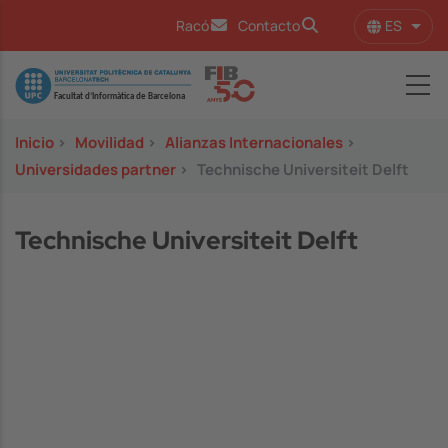
Pasar al contenido principal
ES
Racó
Contacto
Lista
Image
Inicio
>
Movilidad
>
Alianzas Internacionales
>
Universidades partner
>
Technische Universiteit Delft
Technische Universiteit Delft