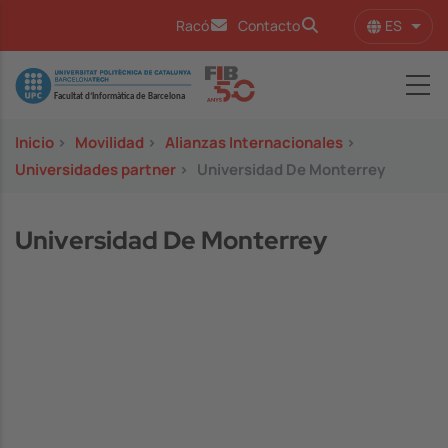
Pasar al contenido principal
ES
Racó
Contacto
Lista
Image
Inicio
>
Movilidad
>
Alianzas Internacionales
>
Universidades partner
>
Universidad De Monterrey
Universidad De Monterrey