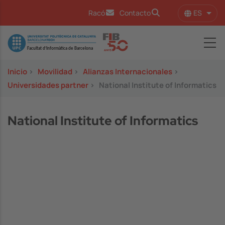
Pasar al contenido principal
ES
Racó
Contacto
Lista
Image
Inicio
>
Movilidad
>
Alianzas Internacionales
>
Universidades partner
>
National Institute of Informatics
National Institute of Informatics