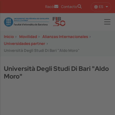
Pasar al contenido principal
ES
Racó
Contacto
Lista
Image
Inicio
>
Movilidad
>
Alianzas Internacionales
>
Universidades partner
>
Università Degli Studi Di Bari "Aldo Moro"
Università Degli Studi Di Bari "Aldo
Moro"