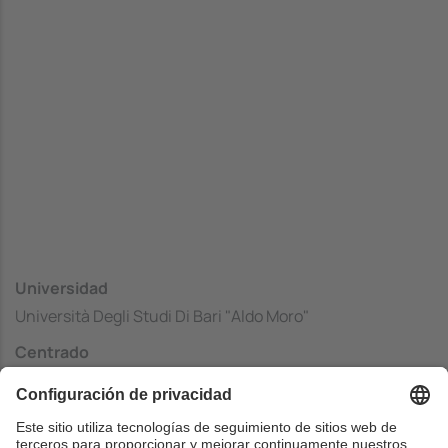
Universidad
Università Degli Studi Di Bari "Aldo Moro"
Centrado
Dipartimento di Informatica
País
Italia