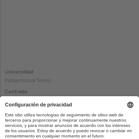
Universidad
Politecnico di Torino
Centrado
Informatic Engineering
País
Italia
Web