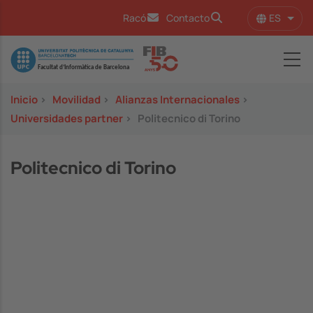
Pasar al contenido principal
ES
Racó
Contacto
Lista
Image
Inicio
>
Movilidad
>
Alianzas Internacionales
>
Universidades partner
>
Politecnico di Torino
Politecnico di Torino