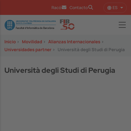
Pasar al contenido principal
ES
Racó
Contacto
Lista
Image
Inicio
>
Movilidad
>
Alianzas Internacionales
>
Universidades partner
>
Università degli Studi di Perugia
Università degli Studi di Perugia