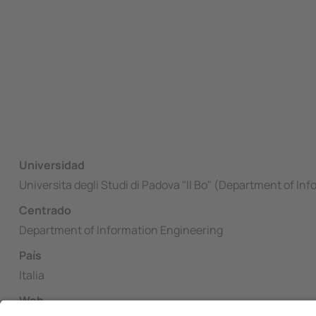
Universidad
Universita degli Studi di Padova "Il Bo" (Department of In
Centrado
Department of Information Engineering
País
Italia
Web