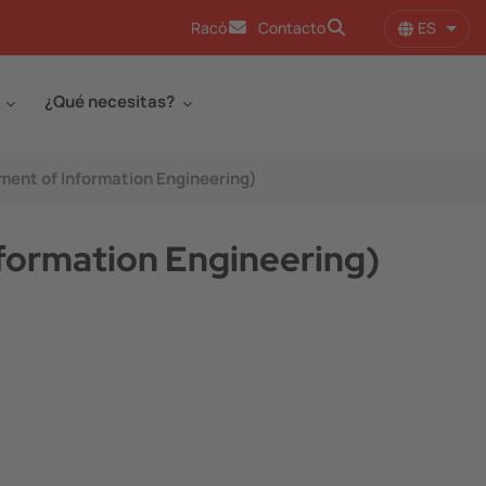
ES
Racó
Contacto
Lista
¿Qué necesitas?
tment of Information Engineering)
nformation Engineering)