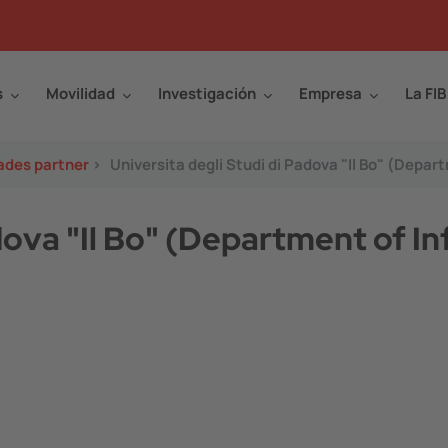
s
Movilidad
Investigación
Empresa
La FIB
ades partner
>
Universita degli Studi di Padova "Il Bo" (Depar
adova "Il Bo" (Department of I