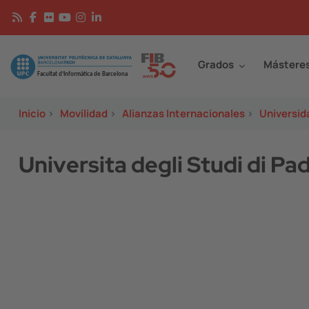
Pasar al contenido principal
Continguts
Image
Grados
Mástere
Inicio
>
Movilidad
>
Alianzas Internacionales
>
Universid
Universita degli Studi di P