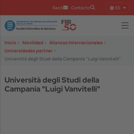
Pasar al contenido principal
ES
Racó
Contacto
Lista
Image
Inicio
>
Movilidad
>
Alianzas Internacionales
>
Universidades partner
>
Università degli Studi della Campania "Luigi Vanvitelli"
Università degli Studi della
Campania "Luigi Vanvitelli"