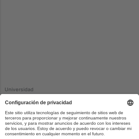
Universidad
Università degli Studi della Campania "Luigi Vanvitelli"
Centrado
Dip. Ingegneria dell' Informazione - Facolta di Ingenieria
País
Italia