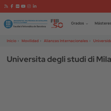
Pasar al contenido principal
Continguts
Image
Grados
Mástere
Inicio
>
Movilidad
>
Alianzas Internacionales
>
Universid
Universita degli studi di Mil